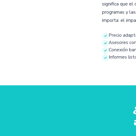
significa que el
programas y las 
importa: el impa
Precio adapt
✓
Asesores con 
✓
Conexión ban
✓
Informes lis
✓