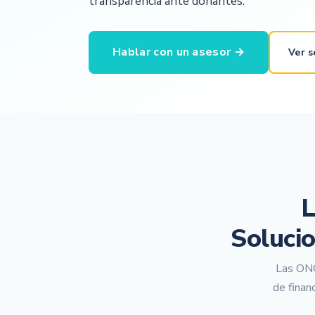
transparencia ante donantes.
Hablar con un asesor →
Ver s
L
Soluci
Las ONGs
de finan