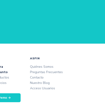
ASFIN
ra
Quiénes Somos
Punto
Preguntas Frecuentes
ductos
Contacto
ecios
Nuestro Blog
Acceso Usuarios
 Demo →