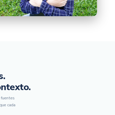
s.
ntexto.
s fuentes
 que cada