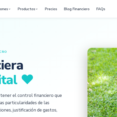
iones
Productos
Precios
Blog Financiero
FAQs
UCRO
iera
ital
❤︎
ener el control financiero que
as particularidades de las
ones, justificación de gastos,