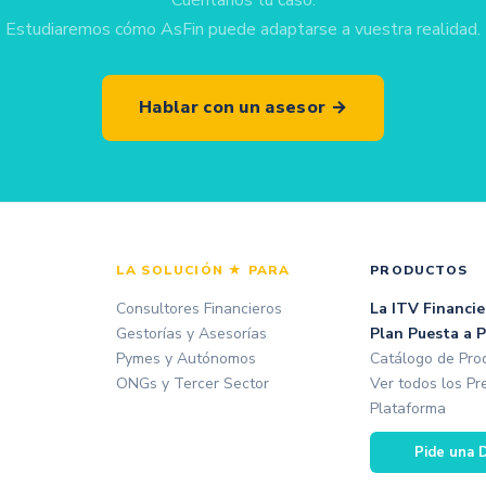
Cuéntanos tu caso.
Estudiaremos cómo AsFin puede adaptarse a vuestra realidad.
Hablar con un asesor →
LA SOLUCIÓN ★ PARA
PRODUCTOS
Consultores Financieros
La ITV Financie
Gestorías y Asesorías
Plan Puesta a 
Pymes y Autónomos
Catálogo de Pro
ONGs y Tercer Sector
Ver todos los Pr
Plataforma
Pide una