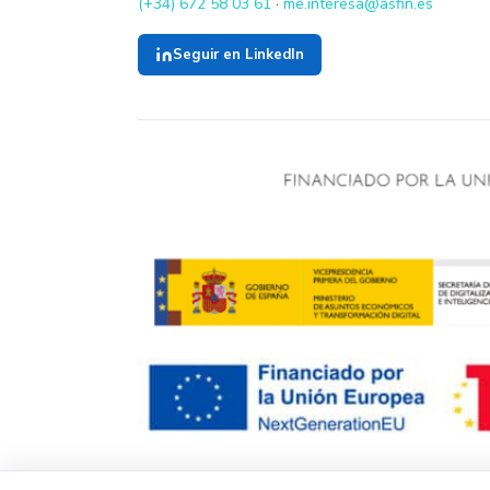
(+34) 672 58 03 61
·
me.interesa@asfin.es
Seguir en LinkedIn