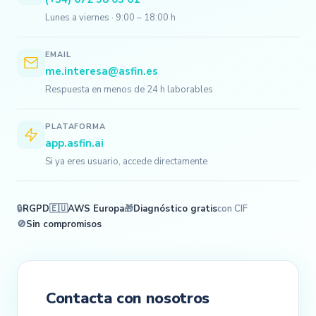
Lunes a viernes · 9:00 – 18:00 h
EMAIL
me.interesa@asfin.es
Respuesta en menos de 24 h laborables
PLATAFORMA
app.asfin.ai
Si ya eres usuario, accede directamente
🔒
RGPD
🇪🇺
AWS Europa
🎁
Diagnóstico gratis
con CIF
🚫
Sin compromisos
Contacta con nosotros